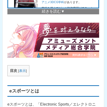
アニメ3DCG学科
があります。
学科を越えてゲーム制作実習ができ、カ
プコンやスクウェア・エニックスなど、
大手ゲーム制作会社への就職実績が多い
のも魅力です。
目次
[
表示
]
eスポーツとは
eスポーツとは、「Electronic Sports／エレクトロニ