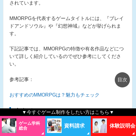
されています。
MMORPGを代表するゲームタイトルには、『ブレイ
ドアンドソウル』や『幻想神域』などが挙げられま
す。
下記記事では、MMORPGの特徴や有名作品などにつ
いて詳しく紹介しているのでぜひ参考にしてくださ
い。
参考記事：
おすすめのMMORPGは？魅力もチェック
音楽ゲーム
▼今すぐゲーム制作をしたい方はこちら▼
ゲーム学科
音楽ゲームとは、曲に合わせてボタンを押し、その
資料請求
体験説明会
総合
精度に応じて得られる点数を競うゲームの総称で