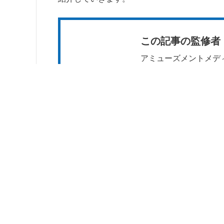
この記事の監修者
アミューズメントメデ
ニメ3DCG学科
があり
学科を越えてゲーム制
大手ゲーム制作会社へ
目次
1
TPSとは
2
eスポーツ対象のTPSゲーム
3
日本でTPSのプロゲーマーになるのは難しい
4
将来eスポーツ業界で働きたい人へ