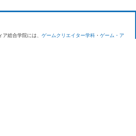
ィア総合学院には、
ゲームクリエイター学科
・
ゲーム・ア
ます。
作実習ができ、カプコンやスクウェア・エニックスなど、
の就職実績が多いのも魅力です。