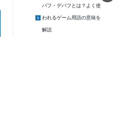
バフ・デバフとは？よく使
われるゲーム用語の意味を
解説
Nerf（ナーフ）とは？ゲー
ムで弱体化を意味する用語
【やるべき？】リセマラと
は｜方法や意味、メリッ
ト・デメリットを解説