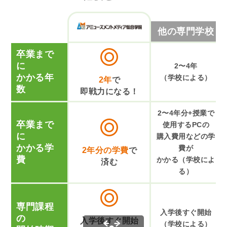
他の専門学校
卒業まで
に
2〜4年
かかる年
（学校による）
2年
で
数
即戦力になる！
2〜4年分+授業で
卒業まで
使用するPCの
に
購入費用などの学
かかる学
費が
2年分の学費
で
費
かかる（学校によ
済む
る）
専門課程
入学後すぐ開始
の
入学後すぐ開始
（学校による）