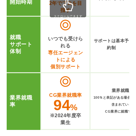
開始時期
2年でプロを目
指す
スクロールできます
就職
いつでも受けら
サポートは基本予
サポート
れる
約制
体制
専任エージェン
トによる
個別サポート
業界就職率2
CG業界就職率
業界就職
100％と表記がある場合は
94
率
%
含まれている場
CG業界に就職でき
※2024年度卒
業生