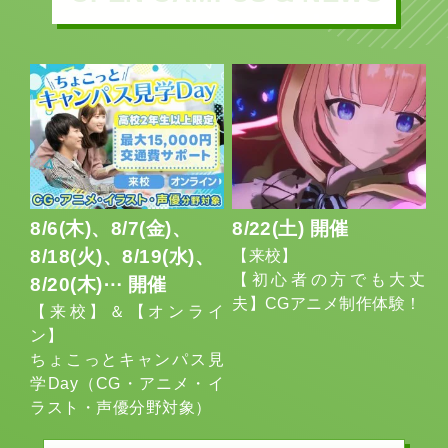
8/6
(木)
、
8/7
(金)
、
8/22
(土)
開催
8/18
(火)
、
8/19
(水)
、
【来校】
【初心者の方でも大丈
8/20
(木)
⋯ 開催
夫】CGアニメ制作体験！
【来校】＆【オンライ
ン】
ちょこっとキャンパス見
学Day（CG・アニメ・イ
ラスト・声優分野対象）