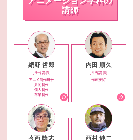
アニメーション学科の
講師
網野 哲郎
内田 順久
担当講義
担当講義
アニメ制作総合
作画技術
共同制作
個人制作
卒業制作
今西 隆志
西村 純二