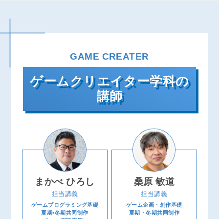
GAME CREATER
ゲームクリエイター学科の
講師
まかべ ひろし
桑原 敏道
担当講義
担当講義
ゲームプログラミング基礎
ゲーム企画・創作基礎
夏期•冬期共同制作
夏期・冬期共同制作