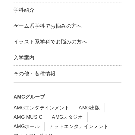
学科紹介
ゲームクリエイター学科
ゲーム系学科でお悩みの方へ
CG学科
アニメーション学科
イラスト系学科でお悩みの方へ
キャラクターデザイン学科
声優学科
入学案内
募集要項
その他・各種情報
早期出願制度・AOエントリー
アクセス
推薦入学制度
サイトポリシー
入学までの流れ
AMGグループ
サイトマップ
学費サポート・各種制度
AMGエンタテインメント
AMG出版
在校生・保護者の方へ
学費について
AMG MUSIC
AMGスタジオ
卒業生の皆様へ
Q&A
AMGホール
アットエンタテインメント