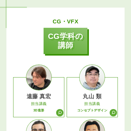
CG・VFX
CG学科の
講師
遠藤 真宏
丸山 類
担当講義
担当講義
3D造形
コンセプトデザイン