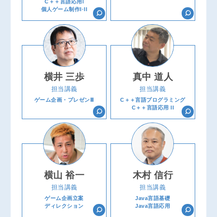
C＋＋言語応用l
個人ゲーム制作I·II
横井 三歩
真中 道人
担当講義
担当講義
ゲーム企画・プレゼンⅢ
C＋＋言語プログラミング
C＋＋言語応用 II
横山 裕一
木村 信行
担当講義
担当講義
ゲーム企画立案
Java言語基礎
ディレクション
Java言語応用