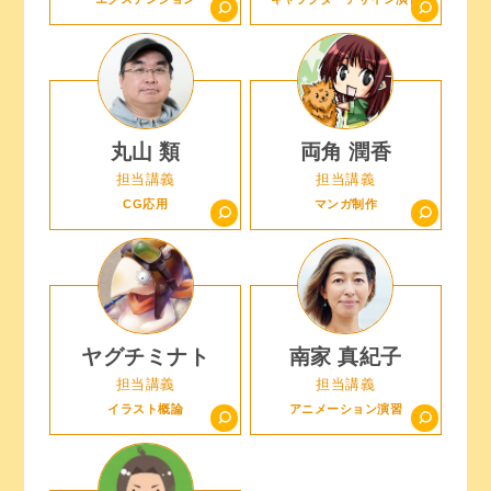
丸山 類
両角 潤香
担当講義
担当講義
CG応用
マンガ制作
ヤグチミナト
南家 真紀子
担当講義
担当講義
イラスト概論
アニメーション演習