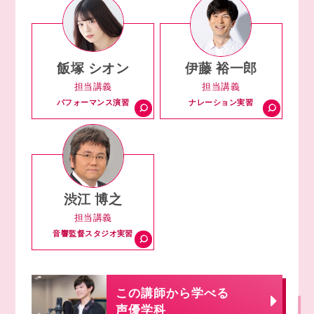
飯塚 シオン
伊藤 裕一郎
担当講義
担当講義
パフォーマンス演習
ナレーション実習
渋江 博之
担当講義
音響監督スタジオ実習
この講師から学べる
声優学科