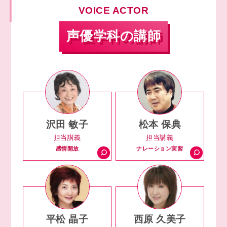
VOICE ACTOR
声優学科の講師
沢田 敏子
松本 保典
担当講義
担当講義
感情開放
ナレーション実習
平松 晶子
西原 久美子