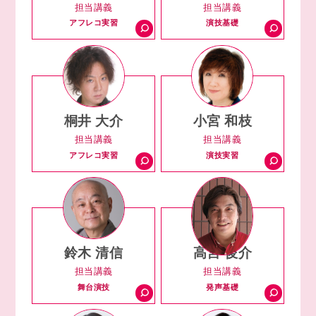
担当講義
担当講義
アフレコ実習
演技基礎
桐井 大介
小宮 和枝
担当講義
担当講義
アフレコ実習
演技実習
鈴木 清信
高宮 俊介
担当講義
担当講義
舞台演技
発声基礎