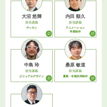
大沼 悠輝
内田 順久
担当講義
担当講義
デッサン
アニメーション
卒業制作
中島 玲
桑原 敏道
担当講義
担当講義
ビジュアルデザイン
夏期・冬期共同制作