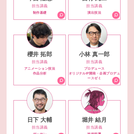
担当講義
担当講義
制作基礎
演出技法
櫻井 拓郎
小林 真一郎
担当講義
担当講義
アニメーション技法
プロデュース
作品分析
オリジナルIP開発・企画プロデュ
ースゼミ
日下 大輔
堀井 結月
担当講義
担当講義