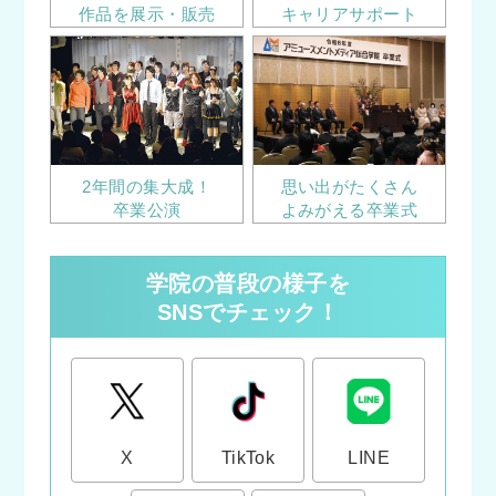
作品を展示・販売
キャリアサポート
2年間の集大成！
思い出がたくさん
卒業公演
よみがえる卒業式
学院の普段の様子を
SNSでチェック！
X
TikTok
LINE