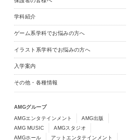
保護者の皆様へ
学科紹介
ゲームクリエイター学科
ゲーム系学科でお悩みの方へ
CG学科
アニメーション学科
イラスト系学科でお悩みの方へ
キャラクターデザイン学科
声優学科
入学案内
募集要項
その他・各種情報
早期出願制度・AOエントリー
アクセス
推薦入学制度
サイトポリシー
入学までの流れ
AMGグループ
サイトマップ
学費サポート・各種制度
AMGエンタテインメント
AMG出版
在校生・保護者の方へ
学費について
AMG MUSIC
AMGスタジオ
卒業生の皆様へ
Q&A
AMGホール
アットエンタテインメント