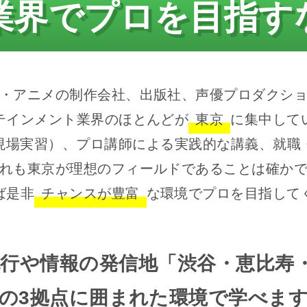
業界で
プロを目指す
・アニメの制作会社、出版社、
声優プロダクシ
テインメント業界のほとんどが
東京
に
集中して
現場実習）、
プロ講師による実践的な講義、
就職
れも東京が理想のフィールドであることは
確か
ば是非
チャンスが豊富
な環境で
プロを目指して
流行や情報の発信地
「渋谷・恵比寿
の3拠点に囲まれた環境で学べま