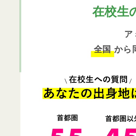
在校生
ア
全国
から