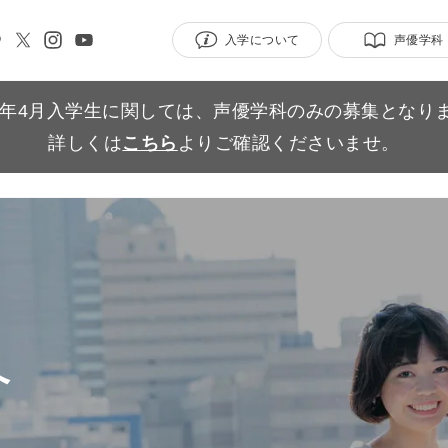
入学について
声優学科
27年4月入学生に関しては、声優学科のみの募集となり
詳しくは
こちら
よりご確認くださいませ。
へ