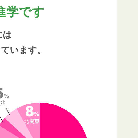
進学です
には
っています。