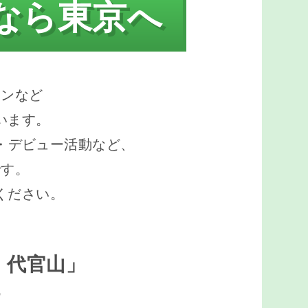
なら東京へ
ョンなど
います。
・デビュー活動など、
です。
ください。
・代官山」
す