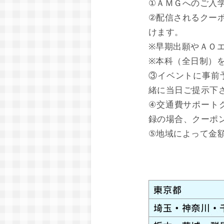
①ＡＭＧへのご入
②配信されるクー
けます。
※早期出願やＡＯ
※本科（全日制）
③イベントに事前
緒に当日ご提示下
④交通費サポート
録の場合、クーポ
⑤地域によって金