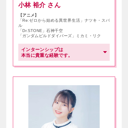
小林 裕介
さん
【アニメ】
「Re:ゼロから始める異世界生活」ナツキ・スバ
ル
「Dr.STONE」石神千空
「ガンダムビルドダイバーズ」ミカミ・リク
インターンシップは
本当に貴重な経験です。
インターンシップでプロの方と一緒にお仕事が
できたのも本当に貴重な機会でした。僕の場合
は自分の未熟さゆえにかなり苦い経験をしまし
たが、それはいずれ現場に出れば必ずぶち当た
る現実。そのリアルを経験し、プロとしてやっ
ていく意識を早い段階で芽生えさせてもらった
おかげで今の僕があるんだと思っています。