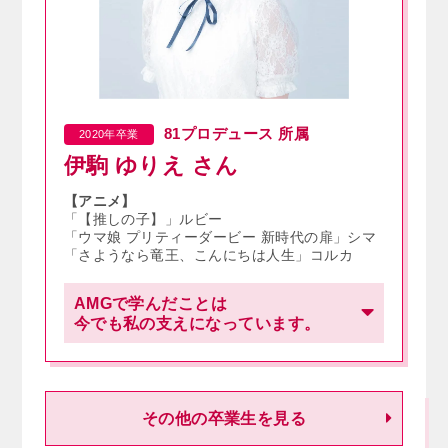
81プロデュース 所属
2020年卒業
伊駒 ゆりえ
さん
【アニメ】
「【推しの子】」ルビー
「ウマ娘 プリティーダービー 新時代の扉」シマ
「さようなら竜王、こんにちは人生」コルカ
AMGで学んだことは
今でも私の支えになっています。
私は、声優を目指すことと興味のある分野を大
学で学ぶこと、どちらも絶対に諦めたくありま
せんでした。そのため、夜に行われる週一回の
その他の卒業生を見る
レッスンで声優になるための勉強ができる
AMGの専科はまさしく私が求めていたもので