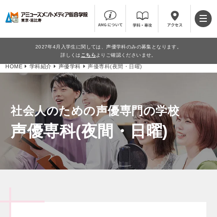
2027年4月入学生に関しては、声優学科のみの募集となります。
詳しくは
こちら
よりご確認くださいませ。
HOME
学科紹介
声優学科
声優専科(夜間・日曜)
社会人のための声優専門の学校
声優専科(夜間・日曜)