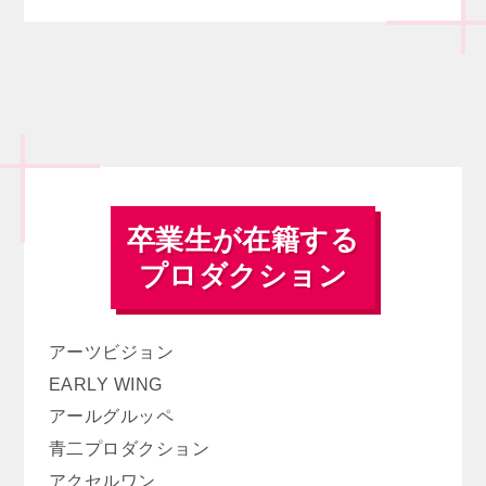
した。専科には学生や会社勤務の方も多く、幅
広い年代の方と助け合いながら良きライバルと
して共にレッスンを受けることができ大変刺激
的でしたし、多くの発見や学びがありました。
そして、私にとっては一回一回のレッスンがと
ても楽しく貴重なものだったので、誰よりも多
くの知識や技術を自分のものにするという強い
気持ちでレッスンに取り組んでいました。
AMGで学んだことや味わった悔しさ、達成感
は今でも私の支えになっています。
卒業生が在籍する
プロダクション
アーツビジョン
EARLY WING
アールグルッペ
青二プロダクション
アクセルワン