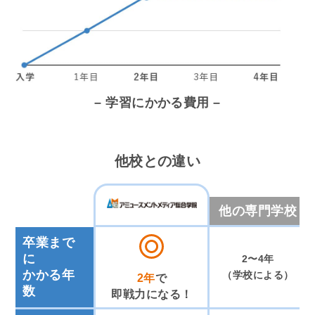
– 学習にかかる費用 –
他校との違い
他の専門学校
卒業まで
に
2〜4年
かかる年
（学校による）
2年
で
数
即戦力になる！