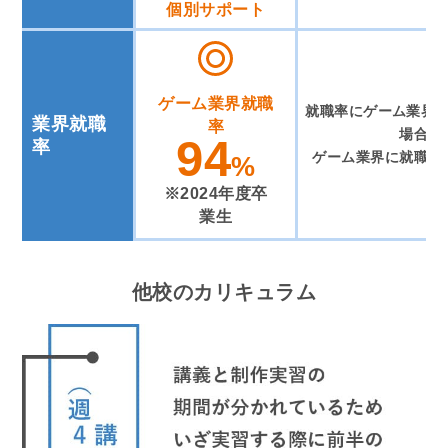
個別サポート
ゲーム業界就職
就職率にゲーム業界
業界就職
率
場合が
94
率
ゲーム業界に就職で
%
※2024年度卒
業生
他校のカリキュラム