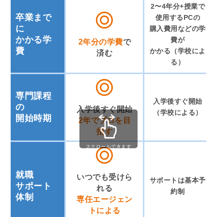
2〜4年分+授業で
卒業まで
使用するPCの
に
購入費用などの学
かかる学
費が
2年分の学費
で
費
かかる（学校によ
済む
る）
専門課程
入学後すぐ開始
の
入学後すぐ開始
（学校による）
開始時期
2年でプロを目
指す
スクロールできます
就職
いつでも受けら
サポートは基本予
サポート
れる
約制
体制
専任エージェン
トによる