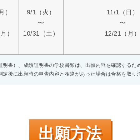
（月）
9/1（火）
11/1（日）
〜
〜
〜
（月）
10/31（土）
12/21（月
証明書）、成績証明書の学校書類は、出願内容を確認するた
判定後に出願時の申告内容と相違があった場合は合格を取り
出願方法