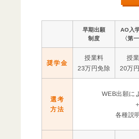
早期出願
AO入
制度
〈第
授業料
授
奨学金
23万円免除
20万
WEB出願に
選考
方法
各種説