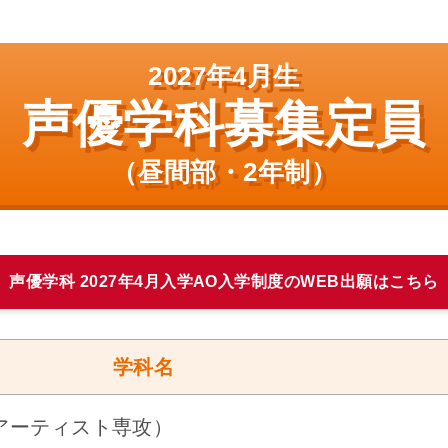
2027年4月生
声優学科募集定員
（昼間部・2年制）
声優学科 2027年4月入学AO入学制度のWEB出願はこちら
学科名
アーティスト専攻）