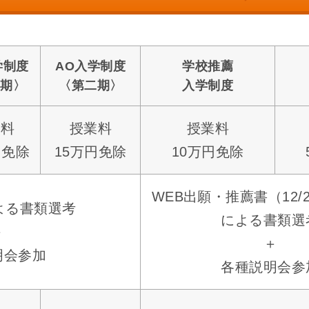
学制度
AO入学制度
学校推薦
一期〉
〈第二期〉
入学制度
業料
授業料
授業料
円免除
15万円免除
10万円免除
WEB出願・推薦書（12/
よる書類選考
による書類選
＋
＋
明会参加
各種説明会参