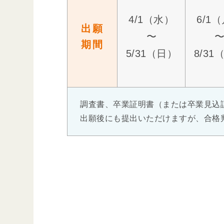
4/1（水）
6/1
出願
〜
期間
5/31（日）
8/31
調査書、卒業証明書（または卒業見込
出願後にも提出いただけますが、合格