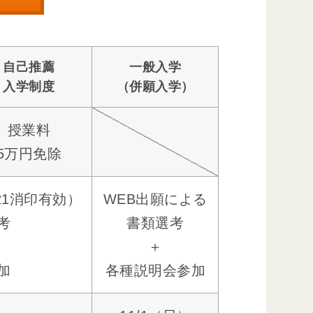
自己推薦
一般入学
入学制度
（併願入学）
授業料
5万円免除
21消印有効）
WEB出願による
考
書類選考
＋
加
各種説明会参加