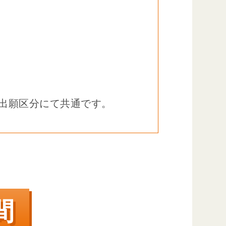
出願区分にて共通です。
間