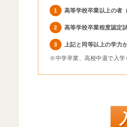
1
高等学校卒業以上の者（
2
高等学校卒業程度認定
3
上記と同等以上の学力
※中学卒業、高校中退で入学