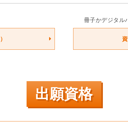
冊子かデジタル
F）
資
出願資格