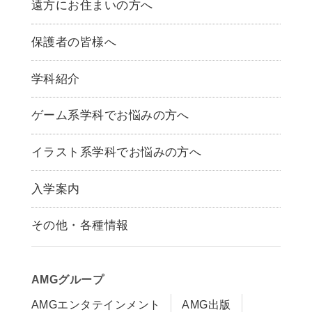
遠方にお住まいの方へ
保護者の皆様へ
学科紹介
ゲームクリエイター学科
ゲーム系学科でお悩みの方へ
CG学科
アニメーション学科
イラスト系学科でお悩みの方へ
キャラクターデザイン学科
声優学科
入学案内
募集要項
その他・各種情報
早期出願制度・AOエントリー
アクセス
推薦入学制度
サイトポリシー
入学までの流れ
AMGグループ
サイトマップ
学費サポート・各種制度
AMGエンタテインメント
AMG出版