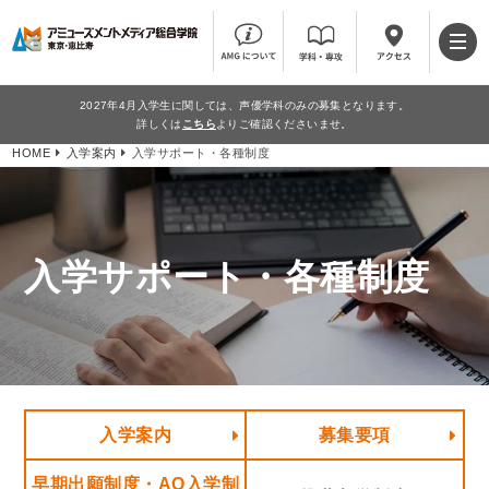
2027年4月入学生に関しては、声優学科のみの募集となります。
詳しくは
こちら
よりご確認くださいませ。
HOME
入学案内
入学サポート・各種制度
入学サポート・各種制度
入学案内
募集要項
早期出願制度・AO入学制