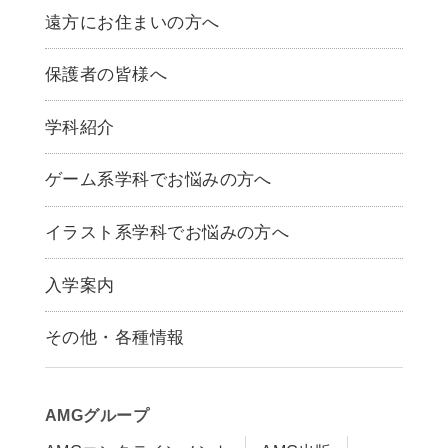
遠方にお住まいの方へ
保護者の皆様へ
学科紹介
ゲームクリエイター学科
ゲーム系学科でお悩みの方へ
CG学科
アニメーション学科
イラスト系学科でお悩みの方へ
キャラクターデザイン学科
声優学科
入学案内
募集要項
その他・各種情報
早期出願制度・AOエントリー
アクセス
推薦入学制度
サイトポリシー
入学までの流れ
AMGグループ
サイトマップ
学費サポート・各種制度