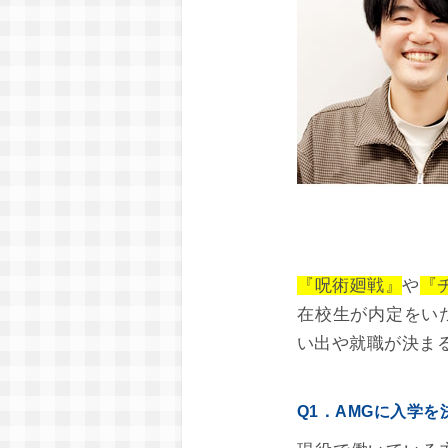
『呪術廻戦』
や
『
在校生が内定をい
い出や就職が決ま
Q1．AMGに入学