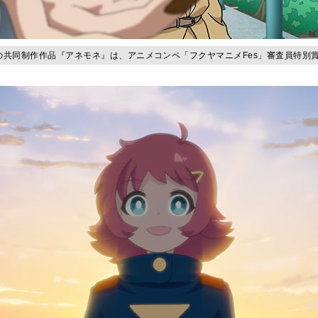
の共同制作作品『アネモネ』は、アニメコンペ「フクヤマニメFes」審査員特別