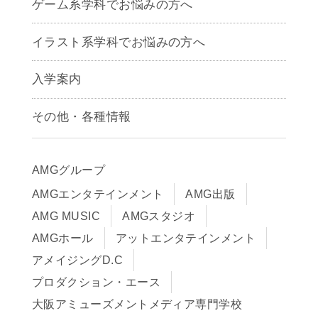
ゲーム系学科でお悩みの方へ
CG学科
アニメーション学科
イラスト系学科でお悩みの方へ
キャラクターデザイン学科
声優学科
入学案内
募集要項
その他・各種情報
早期出願制度・AOエントリー
アクセス
推薦入学制度
サイトポリシー
入学までの流れ
AMGグループ
サイトマップ
学費サポート・各種制度
AMGエンタテインメント
AMG出版
在校生・保護者の方へ
学費について
AMG MUSIC
AMGスタジオ
卒業生の皆様へ
Q&A
AMGホール
アットエンタテインメント
アメイジングD.C
プロダクション・エース
大阪アミューズメントメディア専門学校