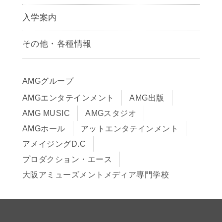
キャラクターデザイン学科
声優学科
入学案内
募集要項
その他・各種情報
早期出願制度・AOエントリー
アクセス
推薦入学制度
サイトポリシー
入学までの流れ
AMGグループ
サイトマップ
学費サポート・各種制度
AMGエンタテインメント
AMG出版
在校生・保護者の方へ
学費について
AMG MUSIC
AMGスタジオ
卒業生の皆様へ
Q&A
AMGホール
アットエンタテインメント
アメイジングD.C
プロダクション・エース
大阪アミューズメントメディア専門学校