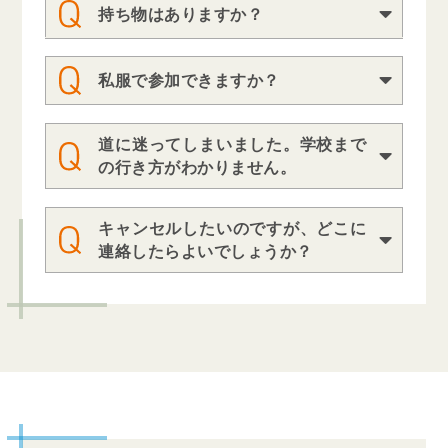
相談も行っています。
持ち物はありますか？
て学院が準備しています。学院で配布
している「交通費サポート引換券」を
ご持参ください。いただければ交通費
私服で参加できますか？
をサポートします。
服装は自由です。制服でも私服でもど
ちらでも大丈夫です。
道に迷ってしまいました。学校まで
アクセスマップのページ
の地図は、
の行き方がわかりません。
Google Mapで確認できます。道に迷っ
てしまった方はお電話ください。
お申込みイベントの開始時間までに、
キャンセルしたいのですが、どこに
ご予約した希望学科のLINEにご連絡い
連絡したらよいでしょうか？
ただくか、以下のお問合せフォームへ
ご連絡ください。
学科専用ＬＩＮＥはこちら
お問合せフォームはこちら