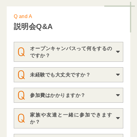
Q and A
説明会Q&A
パンフレットやWebでは分からない学
オープンキャンパスって何をするの
校の雰囲気を知るチャンス。実際の授
ですか？
業が体験でき、エンタメの職業や業界
もちろん大丈夫です。オープンキャン
について詳しく知ることができる説明
未経験でも大丈夫ですか？
パスに来る方のほとんどが未経験です
会を実施しています！
が、楽しく体験授業をされています。
中には友達ができる方もいらっしゃい
参加費はかかりますか？
ます！
無料で参加できます。お気軽にご参加
ください。
家族や友達と一緒に参加できます
もちろん大丈夫です。家族も友達も、
か？
ぜひ皆さんでご来校ください。
※保護者の方が一緒であれば、保護者
特にありません。必要なものは、すべ