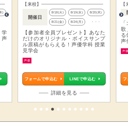
【来校】
【
(木)
8/18(火)
8/19(水)
8/20(木)
開催日
8/21(金)
8/24(月)
・・・
「
歌
見学
【参加者全員プレゼント】あなた
る
・声
だけのオリジナル・ボイスサンプ
声
ル原稿がもらえる！声優学科 授業
見学会
声
声優
フォームで申込む
LINEで申込む
フ
詳細を見る
1
2
3
4
5
6
7
8
9
10
11