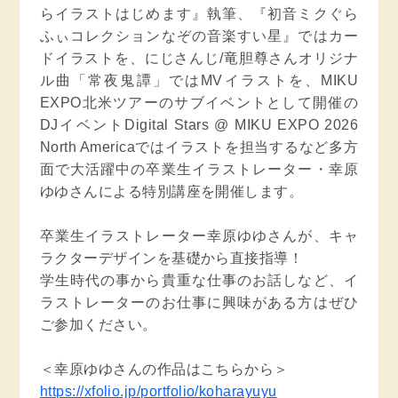
らイラストはじめます』執筆、『初音ミクぐら
ふぃコレクションなぞの音楽すい星』ではカー
ドイラストを、にじさんじ/竜胆尊さんオリジナ
ル曲「常夜鬼譚」ではMVイラストを、MIKU
EXPO北米ツアーのサブイベントとして開催の
DJイベントDigital Stars @ MIKU EXPO 2026
North Americaではイラストを担当するなど多方
面で大活躍中の卒業生イラストレーター・幸原
ゆゆさんによる特別講座を開催します。
卒業生イラストレーター幸原ゆゆさんが、キャ
ラクターデザインを基礎から直接指導！
学生時代の事から貴重な仕事のお話しなど、イ
ラストレーターのお仕事に興味がある方はぜひ
ご参加ください。
＜幸原ゆゆさんの作品はこちらから＞
https://xfolio.jp/portfolio/koharayuyu