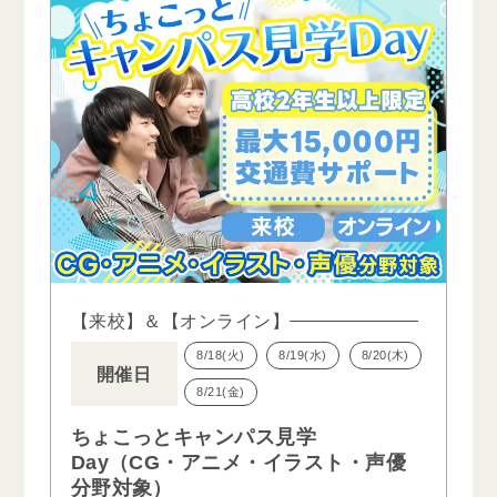
【来校】＆【オンライン】
8/18(火)
8/19(水)
8/20(木)
開催日
8/21(金)
ちょこっとキャンパス見学
Day（CG・アニメ・イラスト・声優
分野対象）