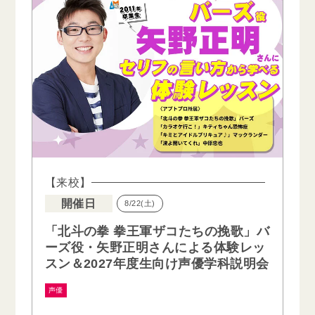
【来校】
開催日
8/22(土)
「北斗の拳 拳王軍ザコたちの挽歌」バ
ーズ役・矢野正明さんによる体験レッ
スン＆2027年度生向け声優学科説明会
声優