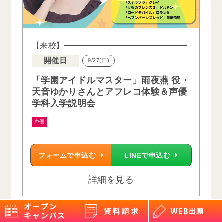
【来校】
開催日
9/27(日)
「学園アイドルマスター」雨夜燕 役・
天音ゆかりさんとアフレコ体験＆声優
学科入学説明会
声優
フォームで申込む
LINEで申込む
詳細を見る