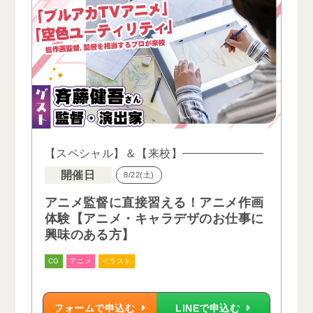
【スペシャル】＆【来校】
開催日
8/22(土)
アニメ監督に直接習える！アニメ作画
体験【アニメ・キャラデザのお仕事に
興味のある方】
CG
アニメ
イラスト
フォームで申込む
LINEで申込む