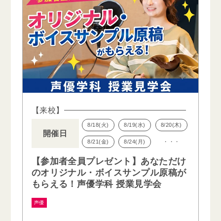
【来校】
8/18(火)
8/19(水)
8/20(木)
開催日
8/21(金)
8/24(月)
・・・
【参加者全員プレゼント】あなただけ
のオリジナル・ボイスサンプル原稿が
もらえる！声優学科 授業見学会
声優