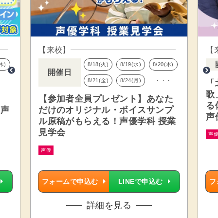
【来校】
【
(木)
8/18(火)
8/19(水)
8/20(木)
開催日
8/21(金)
8/24(月)
・・・
「
歌
【参加者全員プレゼント】あなた
る
・声
だけのオリジナル・ボイスサンプ
声
ル原稿がもらえる！声優学科 授業
見学会
声
声優
フォームで申込む
LINEで申込む
フ
詳細を見る