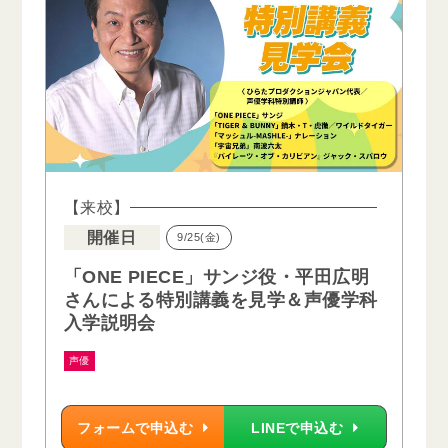
【来校】
開催日
9/25(金)
「ONE PIECE」サンジ役・平田広明
さんによる特別講義を見学＆声優学科
入学説明会
声優
フォームで申込む
LINEで申込む