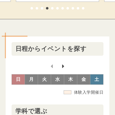
1
2
3
4
5
6
7
8
9
10
11
日程からイベントを探す
日
月
火
水
木
金
土
体験入学開催日
学科で選ぶ