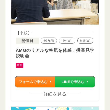
【来校】
開催日
8/17(月)
9/4(金)
9/18(金)
AMGのリアルな空気を体感！授業見学
説明会
声優
フォームで申込む
LINEで申込む
詳細を見る