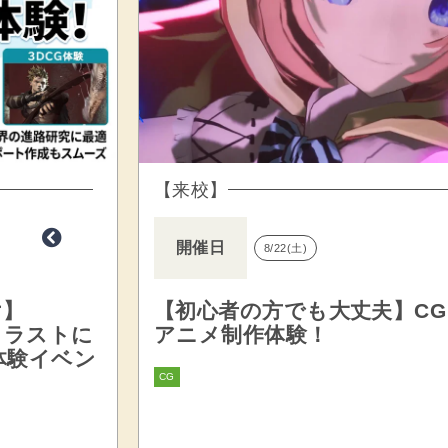
【来校】
開催日
8/22(土)
け】
【初心者の方でも大丈夫】CG
イラストに
アニメ制作体験！
体験イベン
CG