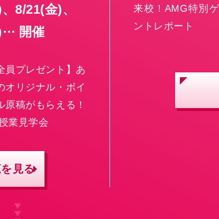
)
、
8/21
(金)
、
来校！AMG特別ゲ
ントレポート
)
⋯ 開催
全員プレゼント】あ
のオリジナル・ボイ
ル原稿がもらえる！
 授業見学会
覧を見る