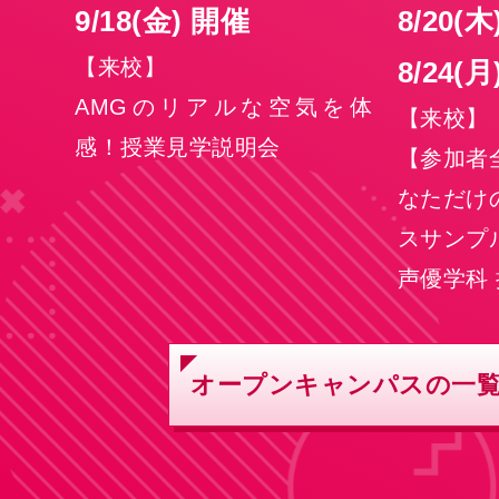
9/18
(金)
開催
8/20
(木
【来校】
8/24
(月
AMGのリアルな空気を体
【来校】
感！授業見学説明会
【参加者
なただけ
スサンプ
声優学科
オープンキャンパスの一