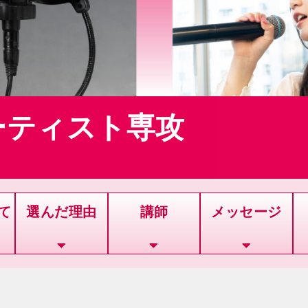
ーティスト専攻
1
2
3
4
5
て
選んだ理由
講師
メッセージ