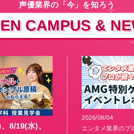
声優業界の「今」を知ろう
EN CAMPUS & N
2026/08/04
)
、
8/19
(水)
、
エンタメ業界のプ