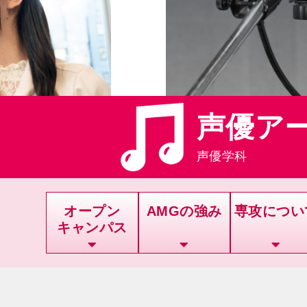
声優ア
声優学科
オープン
AMGの強み
専攻につい
キャンパス