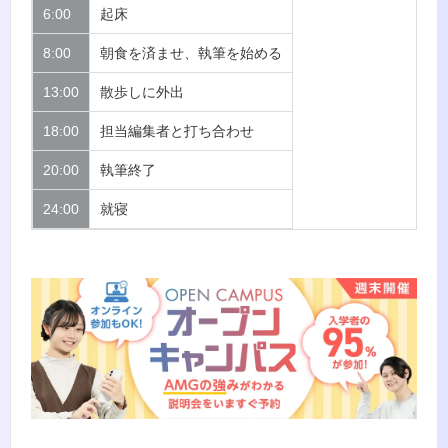
6:00
起床
8:00
朝食を済ませ、執筆を始める
13:00
散歩しに外出
18:00
担当編集者と打ち合わせ
20:00
執筆終了
24:00
就寝