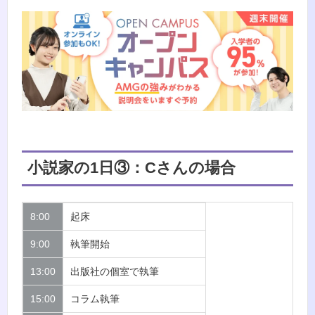
小説家の1日③：Cさんの場合
8:00
起床
9:00
執筆開始
13:00
出版社の個室で執筆
15:00
コラム執筆