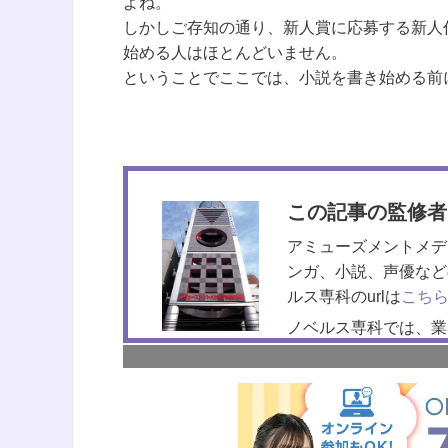
よね。
しかしご存知の通り、新人賞に応募する新人
始める人はほとんどいません。
ということでここでは、小説を書き始める前
この記事の監修者
アミューズメントメデ
ンガ、小説、声優など
ルス専科のurlは
こち
ノベルス専科では、業
る文章力や原稿の書き
週1回の夜間講座なの
可能なので自宅から受
個別相談会（オンライ