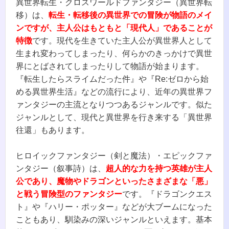
異世界転生・クロスワールドファンタジー（異世界転
移）は、
転生・転移後の異世界での冒険が物語のメイ
ンですが、主人公はもともと「現代人」であることが
特徴
です。現代を生きていた主人公が異世界人として
生まれ変わってしまったり、何らかのきっかけで異世
界にとばされてしまったりして物語が始まります。
『転生したらスライムだった件』や『Re:ゼロから始
める異世界生活』などの流行により、近年の異世界フ
ァンタジーの主流となりつつあるジャンルです。似た
ジャンルとして、現代と異世界を行き来する「異世界
往還」もあります。
ヒロイックファンタジー（剣と魔法）・エピックファ
ンタジー（叙事詩）は、
超人的な力を持つ英雄が主人
公であり、魔物やドラゴンといったさまざまな「悪」
と戦う冒険型のファンタジー
です。『ドラゴンクエス
ト』や『ハリー・ポッター』などが大ブームになった
こともあり、馴染みの深いジャンルといえます。基本