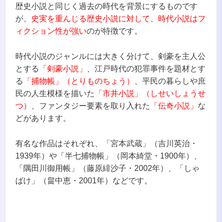
歴史小説と同じく過去の時代を背景にするものです
が、
史実を重んじる歴史小説に対して、時代小説はフ
ィクション性が強い
のが特徴です。
時代小説のジャンルには大きく分けて、剣豪を主人公
とする
「剣豪小説」
、江戸時代の犯罪事件を題材とす
る
「捕物帳」（とりものちょう）
、平民の暮らしや庶
民の人生模様を描いた
「市井小説」（しせいしょうせ
つ）
、ファンタジー要素を取り入れた
「伝奇小説」
な
どがあります。
有名な作品はそれぞれ、「宮本武蔵」（吉川英治・
1939年）や「半七捕物帳」（岡本綺堂・1900年）、
「隅田川御用帳」（藤原緋沙子・2002年）、「しゃ
ばけ」（畠中恵・2001年）などです。