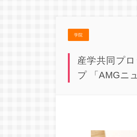
学院
産学共同プロ
プ 「AMGニ