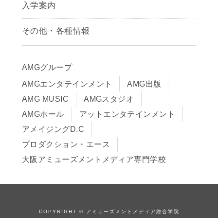
声優学科
入学案内
募集要項
その他・各種情報
早期出願制度・AOエントリー
アクセス
推薦入学制度
サイトポリシー
入学までの流れ
AMGグループ
サイトマップ
学費サポート・各種制度
AMGエンタテインメント
AMG出版
在校生・保護者の方へ
学費について
AMG MUSIC
AMGスタジオ
卒業生の皆様へ
Q&A
AMGホール
アットエンタテインメント
アメイジングD.C
プロダクション・エース
大阪アミューズメントメディア専門学校
COPYRIGHT © アミューズメントメディア総合学院