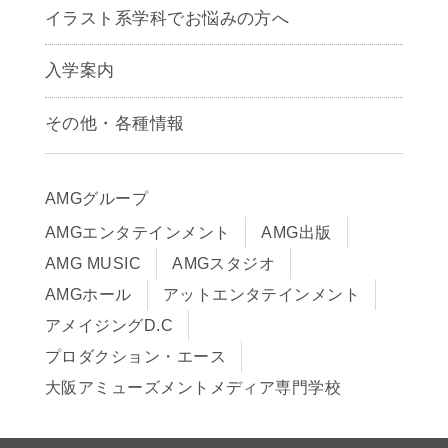
アニメーション学科
イラスト系学科でお悩みの方へ
キャラクターデザイン学科
声優学科
入学案内
募集要項
その他・各種情報
早期出願制度・AOエントリー
アクセス
推薦入学制度
サイトポリシー
入学までの流れ
AMGグループ
サイトマップ
学費サポート・各種制度
AMGエンタテインメント
AMG出版
在校生・保護者の方へ
学費について
AMG MUSIC
AMGスタジオ
卒業生の皆様へ
Q&A
AMGホール
アットエンタテインメント
アメイジングD.C
プロダクション・エース
大阪アミューズメントメディア専門学校