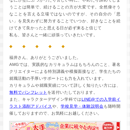
なにか壁にぶつかったり苦しい時に、やめたり諦めてしま
うことは簡単で、続けることの方が大変です。全然偉そう
なことを言える立場ではないのですが、その自分の「思
い」を見失わずに努力することでいつか、好きなことを続
けてきて良かったと思える日が必ず来ると信じて
私も、皆さんと一緒に頑張っていきたいです。
◆ ◆ ◆ ◆ ◆
福井さん、ありがとうございました。
AMGでは、実践的なカリキュラムはもちろんのこと、著名
クリエイターによる特別講義や模擬面接など、学生たちの
就職活動の手厚いサポートにも力を入れています。
カリキュラムや就職実績について詳しく知りたい方には、
無料でパンフレット
を送付いたしております。
また、キャラクターデザイン学科では
LINE@での入学前イ
ラスト添削アドバイス
や、
学校見学・体験説明会
も随時開
催しておりますので、お気軽にお越しください。