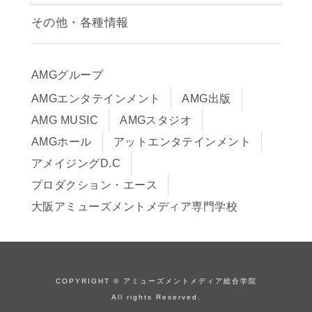
募集要項
その他・各種情報
早期出願制度・AOエントリー
アクセス
推薦入学制度
サイトポリシー
入学までの流れ
AMGグループ
サイトマップ
学費サポート・各種制度
AMGエンタテインメント
AMG出版
在校生・保護者の方へ
学費について
AMG MUSIC
AMGスタジオ
卒業生の皆様へ
Q&A
AMGホール
アットエンタテインメント
アメイジングD.C
プロダクション・エース
大阪アミューズメントメディア専門学校
COPYRIGHT © アミューズメントメディア総合学院
All rights Reserved.