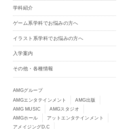
学科紹介
ゲームクリエイター学科
ゲーム系学科でお悩みの方へ
CG学科
アニメーション学科
イラスト系学科でお悩みの方へ
キャラクターデザイン学科
声優学科
入学案内
募集要項
その他・各種情報
早期出願制度・AOエントリー
アクセス
推薦入学制度
サイトポリシー
入学までの流れ
AMGグループ
サイトマップ
学費サポート・各種制度
AMGエンタテインメント
AMG出版
在校生・保護者の方へ
学費について
AMG MUSIC
AMGスタジオ
卒業生の皆様へ
Q&A
AMGホール
アットエンタテインメント
アメイジングD.C