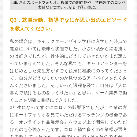
山田さんのポートフォリオ。授業での制作物や、学内外でのコンペ
実績など実力がわかる作品が並ぶ。
Q3．就職活動、指導でなにか思い出のエピソード
を教えてください。
私の場合は、キャラクターデザイン学科に入学した時点で
進路については曖昧な状態でした。小さい頃から絵を描く
のは好きでしたが、具体的にどうしていきたいかまだ定ま
っていませんでした。そんな私でも、キャリアセンターを
はじめとした先生方がすごく親身に相談にのってくださっ
て、自分がどうなりたいのか見つめるアドバイスをたくさ
んくださいました。そういった過程を経て、自分は『人に
喜んで頂けるものをつくりたい』と思い、ゲーム業界で働
くことを明確に目標にできました。
2年生になってすぐにコロナの影響下でしたが、企業の方
にポートフォリオを見ていただけるマッチングの機会であ
る「オンライン作品展示会」をウェブ上で開催していただ
けたのも心強かったです。コロナ禍で多くの企業様が選考
を中断していたため、不安でいっぱいだったのですが、