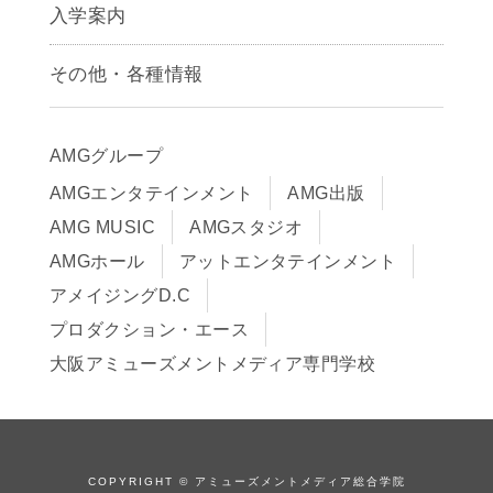
声優学科
入学案内
募集要項
その他・各種情報
早期出願制度・AOエントリー
アクセス
推薦入学制度
サイトポリシー
入学までの流れ
AMGグループ
サイトマップ
学費サポート・各種制度
AMGエンタテインメント
AMG出版
在校生・保護者の方へ
学費について
AMG MUSIC
AMGスタジオ
卒業生の皆様へ
Q&A
AMGホール
アットエンタテインメント
アメイジングD.C
プロダクション・エース
大阪アミューズメントメディア専門学校
COPYRIGHT © アミューズメントメディア総合学院