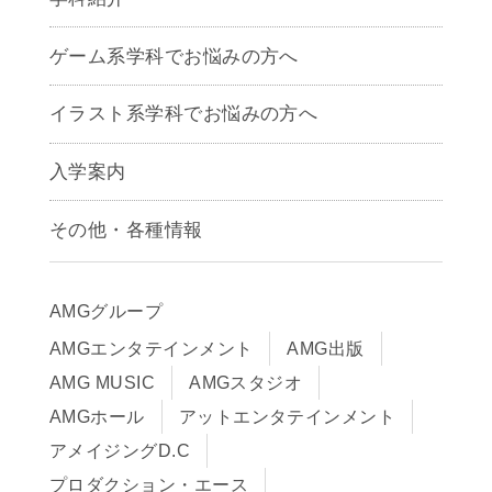
ゲームクリエイター学科
ゲーム系学科でお悩みの方へ
CG学科
アニメーション学科
イラスト系学科でお悩みの方へ
キャラクターデザイン学科
声優学科
入学案内
募集要項
その他・各種情報
早期出願制度・AOエントリー
アクセス
推薦入学制度
サイトポリシー
入学までの流れ
AMGグループ
サイトマップ
学費サポート・各種制度
AMGエンタテインメント
AMG出版
在校生・保護者の方へ
学費について
AMG MUSIC
AMGスタジオ
卒業生の皆様へ
Q&A
AMGホール
アットエンタテインメント
アメイジングD.C
プロダクション・エース