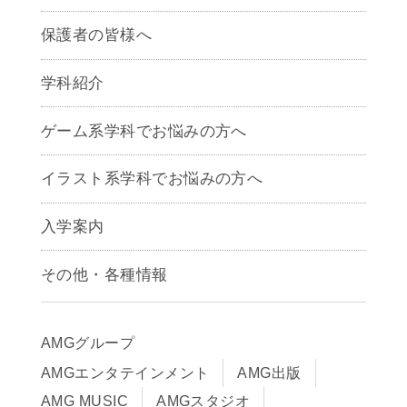
保護者の皆様へ
学科紹介
ゲームクリエイター学科
ゲーム系学科でお悩みの方へ
CG学科
アニメーション学科
イラスト系学科でお悩みの方へ
キャラクターデザイン学科
声優学科
入学案内
募集要項
その他・各種情報
早期出願制度・AOエントリー
アクセス
推薦入学制度
サイトポリシー
入学までの流れ
AMGグループ
サイトマップ
学費サポート・各種制度
AMGエンタテインメント
AMG出版
在校生・保護者の方へ
学費について
AMG MUSIC
AMGスタジオ