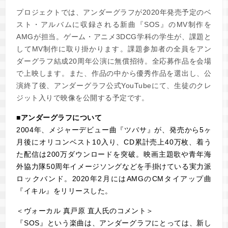
プロジェクトでは、アンダーグラフが2020年発売予定のベ
スト・アルバムに収録される新曲『SOS』のMV制作を
AMGが担当。ゲーム・アニメ3DCG学科の学生が、課題と
してMV制作に取り掛かります。課題参加者の全員をアン
ダーグラフ結成20周年公演に無償招待。全応募作品を会場
で上映します。また、作品の中から優秀作品を選出し、公
演終了後、アンダーグラフ公式YouTubeにて、生徒のクレ
ジット入りで映像を公開する予定です。
■アンダーグラフについて
2004年、メジャーデビュー曲『ツバサ』が、発売から5ヶ
月後にオリコンベスト10入り、CD累計売上40万枚、着う
た配信は200万ダウンロードを突破。映画主題歌や青年海
外協力隊50周年イメージソングなどを手掛けている実力派
ロックバンド。2020年2月にはAMGのCMタイアップ曲
『イキル』をリリースした。
＜ヴォーカル 真戸原 直人氏のコメント＞
『SOS』という楽曲は、アンダーグラフにとっては、新し