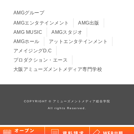
推薦入学制度
サイトポリシー
入学までの流れ
AMGグループ
サイトマップ
学費サポート・各種制度
AMGエンタテインメント
AMG出版
在校生・保護者の方へ
学費について
AMG MUSIC
AMGスタジオ
卒業生の皆様へ
Q&A
AMGホール
アットエンタテインメント
アメイジングD.C
プロダクション・エース
大阪アミューズメントメディア専門学校
COPYRIGHT © アミューズメントメディア総合学院
All rights Reserved.