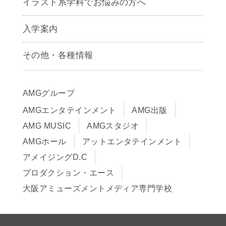
イラスト系学科でお悩みの方へ
キャラクターデザイン学科
声優学科
入学案内
募集要項
その他・各種情報
早期出願制度・AOエントリー
アクセス
推薦入学制度
サイトポリシー
入学までの流れ
AMGグループ
サイトマップ
学費サポート・各種制度
AMGエンタテインメント
AMG出版
在校生・保護者の方へ
学費について
AMG MUSIC
AMGスタジオ
卒業生の皆様へ
Q&A
AMGホール
アットエンタテインメント
アメイジングD.C
プロダクション・エース
大阪アミューズメントメディア専門学校