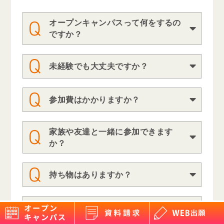
パンフレットやWebでは分からない学
オープンキャンパスって何をするの
校の雰囲気を知るチャンス。実際の授
ですか？
業が体験でき、エンタメの職業や業界
もちろん大丈夫です。オープンキャン
について詳しく知ることができる説明
未経験でも大丈夫ですか？
パスに来る方のほとんどが未経験です
会を実施しています！
が、楽しく体験授業をされています。
中には友達ができる方もいらっしゃい
参加費はかかりますか？
ます！
無料で参加できます。お気軽にご参加
ください。
家族や友達と一緒に参加できます
もちろん大丈夫です。家族も友達も、
か？
ぜひ皆さんでご来校ください。
※保護者の方が一緒であれば、保護者
特にありません。必要なものは、すべ
相談も行っています。
持ち物はありますか？
て学院が準備しています。学院で配布
している「交通費サポート引換券」を
ご持参ください。いただければ交通費
私服で参加できますか？
をサポートします。
服装は自由です。制服でも私服でもど