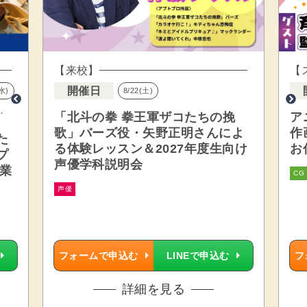
【来校】
【
開催日
(水)
8/22(土)
・
「北斗の拳 拳王軍ザコたちの挽
ア
歌」バーズ役・矢野正明さんによ
作
た
る体験レッスン＆2027年度生向け
お
プ
声優学科説明会
業
CG
声優
フォームで申込む
LINEで申込む
フ
詳細を見る