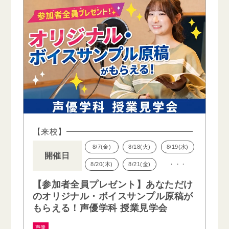
【来校】
8/7(金)
8/18(火)
8/19(水)
開催日
8/20(木)
8/21(金)
・・・
【参加者全員プレゼント】あなただけ
のオリジナル・ボイスサンプル原稿が
もらえる！声優学科 授業見学会
声優