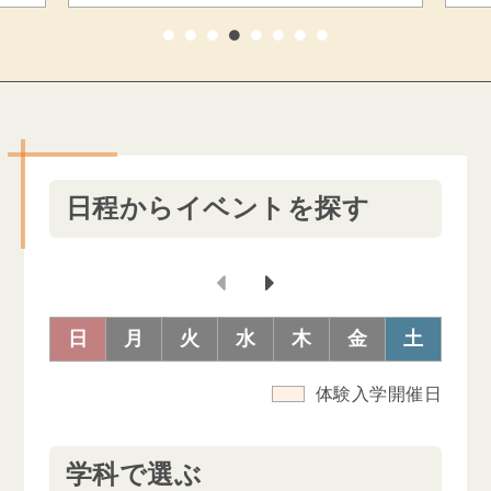
1
2
3
4
5
6
7
8
日程からイベントを探す
日
月
火
水
木
金
土
体験入学開催日
学科で選ぶ