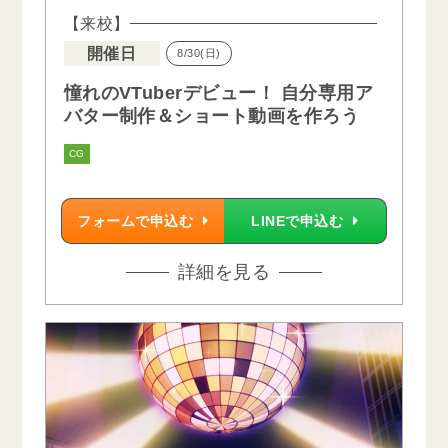
【来校】
開催日
8/30(日)
憧れのVTuberデビュー！ 自分専用ア
バター制作＆ショート動画を作ろう
CG
フォームで申込む
LINEで申込む
詳細を見る