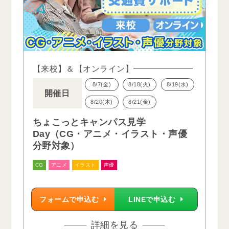
【来校】＆【オンライン】
8/7(金)
8/18(火)
8/19(水)
開催日
8/20(木)
8/21(金)
ちょこっとキャンパス見学
Day（CG・アニメ・イラスト・声優
分野対象）
CG
アニメ
イラスト
声優
フォームで申込む
LINEで申込む
詳細を見る