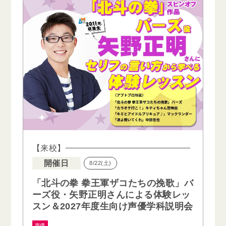
【来校】
開催日
8/22(土)
「北斗の拳 拳王軍ザコたちの挽歌」バ
ーズ役・矢野正明さんによる体験レッ
スン＆2027年度生向け声優学科説明会
声優