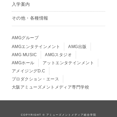
声優学科
入学案内
募集要項
その他・各種情報
早期出願制度・AOエントリー
アクセス
推薦入学制度
サイトポリシー
入学までの流れ
AMGグループ
サイトマップ
学費サポート・各種制度
AMGエンタテインメント
AMG出版
在校生・保護者の方へ
学費について
AMG MUSIC
AMGスタジオ
卒業生の皆様へ
Q&A
AMGホール
アットエンタテインメント
アメイジングD.C
プロダクション・エース
大阪アミューズメントメディア専門学校
COPYRIGHT © アミューズメントメディア総合学院