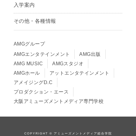
声優学科
入学案内
募集要項
その他・各種情報
早期出願制度・AOエントリー
アクセス
推薦入学制度
サイトポリシー
入学までの流れ
AMGグループ
サイトマップ
学費サポート・各種制度
AMGエンタテインメント
AMG出版
在校生・保護者の方へ
学費について
AMG MUSIC
AMGスタジオ
卒業生の皆様へ
Q&A
AMGホール
アットエンタテインメント
アメイジングD.C
プロダクション・エース
大阪アミューズメントメディア専門学校
COPYRIGHT © アミューズメントメディア総合学院