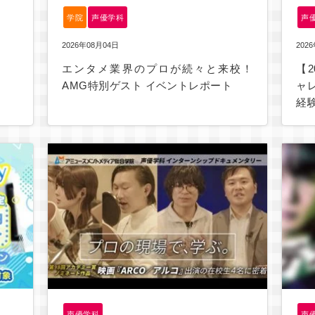
学院
声優学科
声
2026年08月04日
202
エンタメ業界のプロが続々と来校！
【
AMG特別ゲスト イベントレポート
ャ
経
声優学科
声