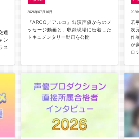
2026年07月16日
202
『ARCO／アルコ』出演声優からのメ
若
ッセージ動画と、収録現場に密着した
次
交通
ドキュメンタリー動画を公開
作
ャン
が
ラス
ロ