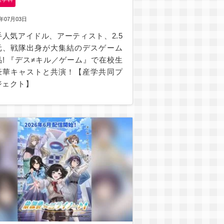
6年07月03日
手人気アイドル、アーティスト、2.5
元、戦隊出身が大集結のデスゲーム
品! 『デス≠キル／ゲーム』で在校⽣
豪華キャストと共演！【産学共同プ
ジェクト】