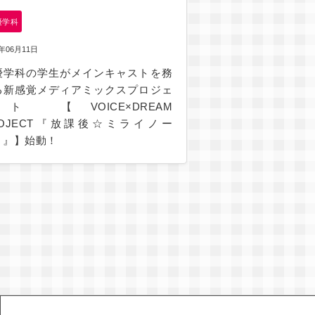
優学科
6年06月11日
優学科の学生がメインキャストを務
る新感覚メディアミックスプロジェ
ト 【VOICE×DREAM
ROJECT『放課後☆ミライノー
！』】始動！