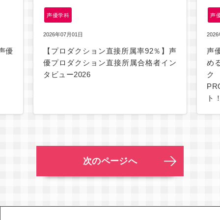
声優学科
声
2026年07月01日
202
声優
【プロダクション直接所属率92％】声
声
優プロダクション直接所属合格者イン
め
タビュー2026
ク
P
ト
次のページへ