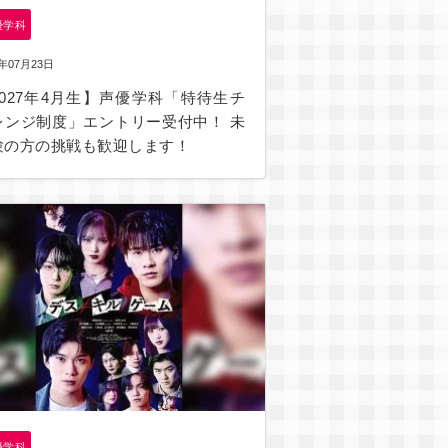
優学科
6年07月23日
2027年4月生】声優学科「特待生チ
レンジ制度」エントリー受付中！ 未
験の方の挑戦も歓迎します！
優学科