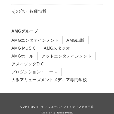
募集要項
その他・各種情報
早期出願制度・AOエントリー
アクセス
推薦入学制度
サイトポリシー
入学までの流れ
AMGグループ
サイトマップ
学費サポート・各種制度
AMGエンタテインメント
AMG出版
在校生・保護者の方へ
学費について
AMG MUSIC
AMGスタジオ
卒業生の皆様へ
Q&A
AMGホール
アットエンタテインメント
アメイジングD.C
プロダクション・エース
大阪アミューズメントメディア専門学校
COPYRIGHT © アミューズメントメディア総合学院
All rights Reserved.