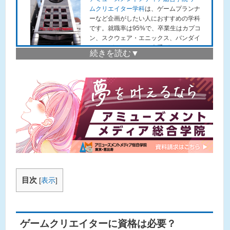
ムクリエイター学科
は、ゲームプランナ
ーなど企画がしたい人におすすめの学科
です。就職率は95%で、卒業生はカプコ
ン、スクウェア・エニックス、バンダイ
ナムコゲームスなど、大手ゲームメーカ
ーで活躍しています。
アミューズメントメディア総合学院は、
東京恵比寿にあるゲーム、アニメ、マン
ガ、小説、声優などの業界や 職業を目指
す方のための専門の学校です。ゲームク
リエイター学科のurlは
こちら
。
就職率は100%で（2022年実績）多くの
卒業生は、セガゲームス、カプコン、レ
ベルファイブ、スクウェア・ エニックス
などといった有名ゲーム企業に就職を
し、ゲームの企画・開発に携わっていま
す。
目次
[
表示
]
体験説明会では、実際にゲームの企画や
開発の方法がプロから学べますので、ご
興味がある方は、 是非一度参加してくだ
さいね！体験説明会のurlは
こちら
。
ゲームクリエイターに資格は必要？