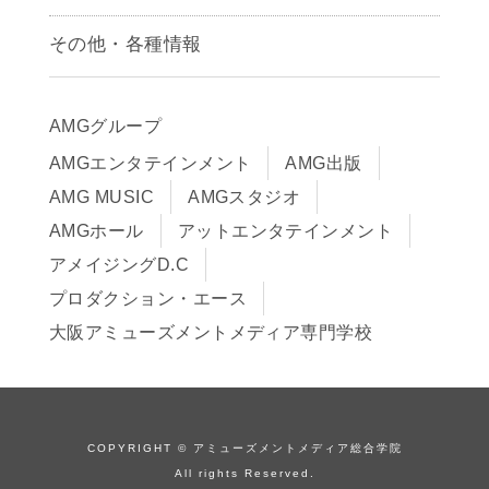
募集要項
その他・各種情報
早期出願制度・AOエントリー
アクセス
推薦入学制度
サイトポリシー
入学までの流れ
AMGグループ
サイトマップ
学費サポート・各種制度
AMGエンタテインメント
AMG出版
在校生・保護者の方へ
学費について
AMG MUSIC
AMGスタジオ
卒業生の皆様へ
Q&A
AMGホール
アットエンタテインメント
アメイジングD.C
プロダクション・エース
大阪アミューズメントメディア専門学校
COPYRIGHT © アミューズメントメディア総合学院
All rights Reserved.