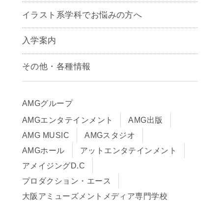
アニメーション学科
イラスト系学科でお悩みの方へ
キャラクターデザイン学科
声優学科
入学案内
募集要項
その他・各種情報
早期出願制度・AOエントリー
アクセス
推薦入学制度
サイトポリシー
入学までの流れ
AMGグループ
サイトマップ
学費サポート・各種制度
AMGエンタテインメント
AMG出版
在校生・保護者の方へ
学費について
AMG MUSIC
AMGスタジオ
卒業生の皆様へ
Q&A
AMGホール
アットエンタテインメント
アメイジングD.C
プロダクション・エース
大阪アミューズメントメディア専門学校