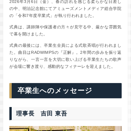
2026年3月6日（金）、春の訪れを感じる柔らかな日差し
の中、明治記念館にてアミューズメントメディア総合学院
の「令和7年度卒業式」が執り行われました。
式典は、講師陣や保護者の方々が見守る中、厳かな雰囲気
で幕を開けました。
式典の最後には、卒業生全員による式歌斉唱が行われまし
た。曲目はRADWIMPSの『正解』。2年間の歩みを振り返
りながら、一言一言を大切に歌い上げる卒業生たちの歌声
が会場に響き渡り、感動的なフィナーレを迎えました。
卒業生へのメッセージ
理事長 吉田 東吾