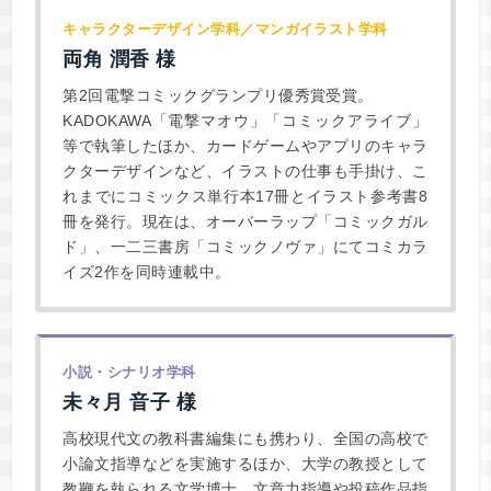
キャラクターデザイン学科／マンガイラスト学科
両角 潤香 様
第2回電撃コミックグランプリ優秀賞受賞。
KADOKAWA「電撃マオウ」「コミックアライブ」
等で執筆したほか、カードゲームやアプリのキャラ
クターデザインなど、イラストの仕事も手掛け、こ
れまでにコミックス単行本17冊とイラスト参考書8
冊を発行。現在は、オーバーラップ「コミックガル
ド」、一二三書房「コミックノヴァ」にてコミカラ
イズ2作を同時連載中。
小説・シナリオ学科
未々月 音子 様
高校現代文の教科書編集にも携わり、全国の高校で
小論文指導などを実施するほか、大学の教授として
教鞭を執られる文学博士。文章力指導や投稿作品指