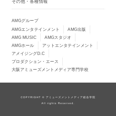
その他・各種情報
早期出願制度・AOエントリー
アクセス
推薦入学制度
サイトポリシー
入学までの流れ
AMGグループ
サイトマップ
学費サポート・各種制度
AMGエンタテインメント
AMG出版
在校生・保護者の方へ
学費について
AMG MUSIC
AMGスタジオ
卒業生の皆様へ
Q&A
AMGホール
アットエンタテインメント
アメイジングD.C
プロダクション・エース
大阪アミューズメントメディア専門学校
COPYRIGHT © アミューズメントメディア総合学院
All rights Reserved.