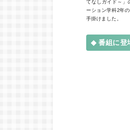
てなしガイド～」
ーション学科2年
手掛けました。
番組に登