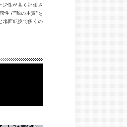
ージ性が高く評価さ
性で”税の本質”を
と場面転換で多くの