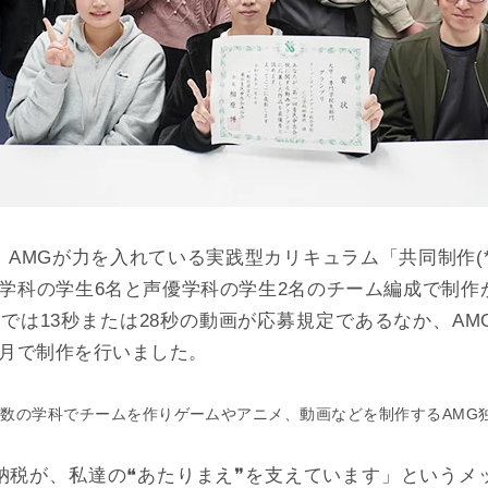
AMGが力を入れている実践型カリキュラム「共同制作(
G学科の学生6名と声優学科の学生2名のチーム編成で制作
】では13秒または28秒の動画が応募規定であるなか、AM
ヶ月で制作を行いました。
 複数の学科でチームを作りゲームやアニメ、動画などを制作するAMG
納税が、私達の❝あたりまえ❞を支えています」というメ