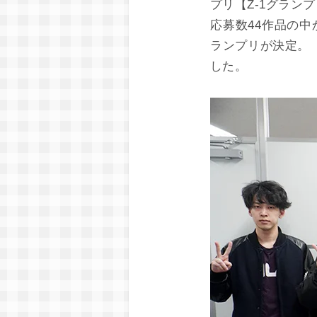
プリ【Z-1グラン
応募数44作品の
ランプリが決定。
した。