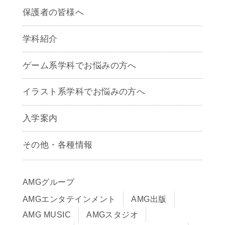
保護者の皆様へ
学科紹介
ゲームクリエイター学科
ゲーム系学科でお悩みの方へ
CG学科
アニメーション学科
イラスト系学科でお悩みの方へ
キャラクターデザイン学科
声優学科
入学案内
募集要項
その他・各種情報
早期出願制度・AOエントリー
アクセス
推薦入学制度
サイトポリシー
入学までの流れ
AMGグループ
サイトマップ
学費サポート・各種制度
AMGエンタテインメント
AMG出版
在校生・保護者の方へ
学費について
AMG MUSIC
AMGスタジオ
卒業生の皆様へ