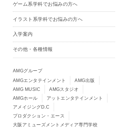
ゲーム系学科でお悩みの方へ
CG学科
アニメーション学科
イラスト系学科でお悩みの方へ
キャラクターデザイン学科
声優学科
入学案内
募集要項
その他・各種情報
早期出願制度・AOエントリー
アクセス
推薦入学制度
サイトポリシー
入学までの流れ
AMGグループ
サイトマップ
学費サポート・各種制度
AMGエンタテインメント
AMG出版
在校生・保護者の方へ
学費について
AMG MUSIC
AMGスタジオ
卒業生の皆様へ
Q&A
AMGホール
アットエンタテインメント
アメイジングD.C
プロダクション・エース
大阪アミューズメントメディア専門学校