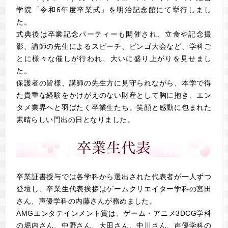
学院「令和6年度卒業式」を明治記念館にて挙行しまし
た。
式典後は卒業記念パーティーも開催され、立食や記念撮
影、講師の先生によるスピーチ、ビンゴ大会など、学科ご
とに様々な催しが行われ、大いに盛り上がりを見せまし
た。
保護者の皆様、講師の先生方に見守られながら、本学で得
た貴重な経験をかけがえのない財産として胸に抱き、エン
タメ業界へと羽ばたく卒業生たち。笑顔と感動に包まれた
素晴らしい門出の日となりました。
卒業証書授与では各学科から選出された代表者が一人ずつ
登壇し、卒業生代表挨拶はゲームクリエイター学科の宮田
さん、声優学科の内藤さんが務めました。
AMGエンタテインメント賞は、ゲーム・アニメ3DCG学科
の堀内さん、中野さん、大田さん、中川さん、声優学科の