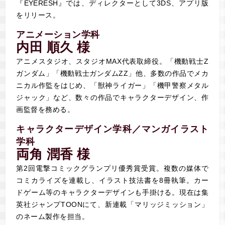
『EYERESH』では、ディレクターとして3DS、アプリ版
をリリース。
アニメーション学科
内田 順久 様
アニメスタジオ、スタジオMAX代表取締役。「機動戦士Z
ガンダム」「機動戦士ガンダムZZ」他、多数の作品でメカ
ニカル作監をはじめ、「獣神ライガー」「機甲警察メタル
ジャック」など、数々の作品でキャラクターデザイン、作
画監督を務める。
キャラクターデザイン学科／マンガイラスト
学科
両角 潤香 様
第2回電撃コミックグランプリ優秀賞受賞。複数の媒体で
コミカライズを連載し、イラスト技法書を8冊執筆。カー
ドゲーム等のキャラクターデザインも手掛ける。現在は集
英社ジャンプTOONにて、新連載「マリッジミッション」
のネーム製作を担当。