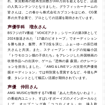
れ、実況動画の総再生回数が300万回を超えるなど、話題
の人気コンテンツとなりました。グラフィッカーチームの
皆さんは、この春から株式会社カプコンをはじめ、CG業
界の大手企業で、プロとしての活躍を期待されています。
声優学科 増永さん
BSフジのTV番組「VOICEアクト」シリーズの第3弾として
2024放送された「17歳のビオトープ」でオーディション
を勝ち抜き、飯野、木下2役を演じ、ふぉ～ゆ～の辰巳雄
大さんと共演。また、スティーブン・キングの短編小説
『トウモロコシ畑の子供たち』をアレンジした外国映画の
吹替作品への出演や、ゲーム『恐怖の森 森淵』のナレーシ
ョンを担当しました。「AMG＆LINEマンガ次世代声優発
掘オーディション」では特別賞も受賞するなど、今後も声
優、タレントとして幅広い活躍が期待されています。
声優 仲田さん
AMG MUSICが制作するTV番組「あんた売れないわよ！」
の番組内ユニット、すぱいすボーイズのメインボーカルと
して、オープニング曲「ココロノオト」や、挿入歌