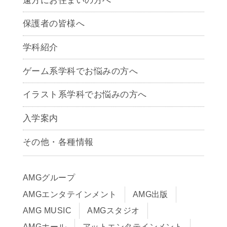
遠方にお住まいの方へ
保護者の皆様へ
学科紹介
ゲームクリエイター学科
ゲーム系学科でお悩みの方へ
CG学科
アニメーション学科
イラスト系学科でお悩みの方へ
キャラクターデザイン学科
声優学科
入学案内
募集要項
その他・各種情報
早期出願制度・AOエントリー
推薦入学制度
アクセス
入学までの流れ
サイトポリシー
AMGグループ
学費サポート・各種制度
サイトマップ
学費について
在校生・保護者の方へ
AMGエンタテインメント
AMG出版
Q&A
卒業生の皆様へ
AMG MUSIC
AMGスタジオ
AMGホール
アットエンタテインメント