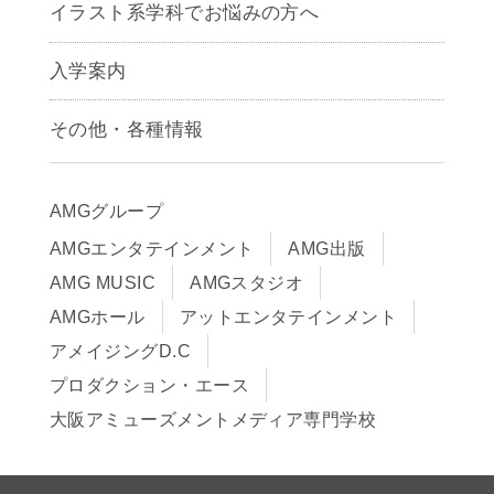
アニメーション学科
イラスト系学科でお悩みの方へ
キャラクターデザイン学科
声優学科
入学案内
募集要項
その他・各種情報
早期出願制度・AOエントリー
アクセス
推薦入学制度
サイトポリシー
入学までの流れ
AMGグループ
サイトマップ
学費サポート・各種制度
AMGエンタテインメント
AMG出版
在校生・保護者の方へ
学費について
AMG MUSIC
AMGスタジオ
卒業生の皆様へ
Q&A
AMGホール
アットエンタテインメント
アメイジングD.C
プロダクション・エース
大阪アミューズメントメディア専門学校