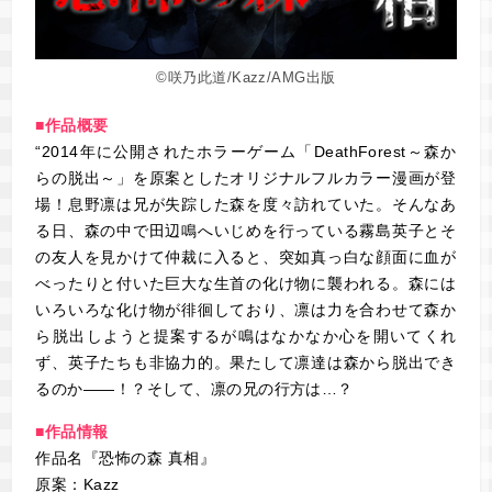
©咲乃此道/Kazz/AMG出版
■作品概要
“2014年に公開されたホラーゲーム「DeathForest～森か
らの脱出～」を原案としたオリジナルフルカラー漫画が登
場！息野凛は兄が失踪した森を度々訪れていた。そんなあ
る日、森の中で田辺鳴へいじめを行っている霧島英子とそ
の友人を見かけて仲裁に入ると、突如真っ白な顔面に血が
べったりと付いた巨大な生首の化け物に襲われる。森には
いろいろな化け物が徘徊しており、凛は力を合わせて森か
ら脱出しようと提案するが鳴はなかなか心を開いてくれ
ず、英子たちも非協力的。果たして凛達は森から脱出でき
るのか――！？そして、凛の兄の行方は…？
■作品情報
作品名『恐怖の森 真相』
原案：Kazz