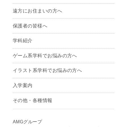
遠方にお住まいの方へ
保護者の皆様へ
学科紹介
ゲームクリエイター学科
ゲーム系学科でお悩みの方へ
CG学科
アニメーション学科
イラスト系学科でお悩みの方へ
キャラクターデザイン学科
声優学科
入学案内
募集要項
その他・各種情報
早期出願制度・AOエントリー
アクセス
推薦入学制度
サイトポリシー
入学までの流れ
AMGグループ