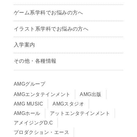
ゲームクリエイター学科
ゲーム系学科でお悩みの方へ
CG学科
アニメーション学科
イラスト系学科でお悩みの方へ
キャラクターデザイン学科
声優学科
入学案内
募集要項
その他・各種情報
早期出願制度・AOエントリー
アクセス
推薦入学制度
サイトポリシー
入学までの流れ
AMGグループ
サイトマップ
学費サポート・各種制度
AMGエンタテインメント
AMG出版
在校生・保護者の方へ
学費について
AMG MUSIC
AMGスタジオ
卒業生の皆様へ
Q&A
AMGホール
アットエンタテインメント
アメイジングD.C
プロダクション・エース