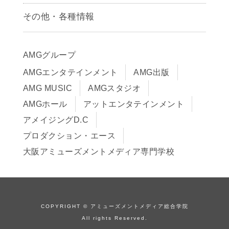
募集要項
その他・各種情報
早期出願制度・AOエントリー
アクセス
推薦入学制度
サイトポリシー
入学までの流れ
AMGグループ
サイトマップ
学費サポート・各種制度
AMGエンタテインメント
AMG出版
在校生・保護者の方へ
学費について
AMG MUSIC
AMGスタジオ
卒業生の皆様へ
Q&A
AMGホール
アットエンタテインメント
アメイジングD.C
プロダクション・エース
大阪アミューズメントメディア専門学校
COPYRIGHT © アミューズメントメディア総合学院
All rights Reserved.